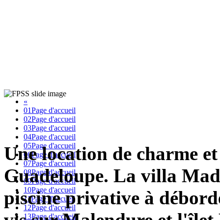
«
01
Page d'accueil
02
Page d'accueil
03
Page d'accueil
04
Page d'accueil
05
Page d'accueil
Une location de charme et
06
Page d'accueil
07
Page d'accueil
Guadeloupe. La villa Madr
08
Page d'accueil
09
Page d'accueil
10
Page d'accueil
piscine privative à débord
11
Page d'accueil
12
Page d'accueil
vis sur Malendure et l'îlet 
13
Page d'accueil