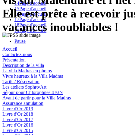
14
Page d'accueil
15
Page d'accueil
Elle est prête à recevoir 
16
Page d'accueil
17
Page d'accueil
vacances inoubliables !
18
Page d'accueil
19
Page d'accueil
»
Pause
Accueil
Contactez-nous
Présentation
Description de la villa
La villa Madras en photos
Vivre heureux à la Villa Madras
Tarifs / Réservation
Les ateliers Sophro/Art
Séjour pour Chlorophiles 4J/3N
Avant de partir pour la Villa Madras
Assurance annulation
Livre d'Or 2019
Livre d'Or 2018
Livre d'Or 2017
Livre d'Or 2016
Livre d'Or 2015